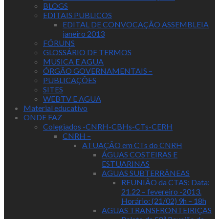
BLOGS
EDITAIS PUBLICOS
EDITAL DE CONVOCAÇÃO ASSEMBLEIA
janeiro 2013
FÓRUNS
GLOSSÁRIO DE TERMOS
MUSICA E AGUA
ÓRGÃO GOVERNAMENTAIS –
PUBLICAÇÕES
SITES
WEBTV E AGUA
Material educativo
ONDE FAZ
Colegiados -CNRH-CBHs-CTs-CERH
CNRH –
ATUAÇÃO em CTs do CNRH
ÁGUAS COSTEIRAS E
ESTUARINAS
AGUAS SUBTERRÂNEAS
REUNIÃO da CTAS: Data:
21.22 – fevereiro -2013.
Horário: (21/02) 9h – 18h
AGUAS TRANSFRONTEIRIÇAS