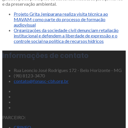
e da preservação ambiental.
Projeto Grita Jeniparana realiza visita técnica ao
MAVAM como parte do processo de formação
audiovisual
Organizações da sociedade civil denunciam retaliação
institucional e defendem a liberdade de expressão e o
controle social na política de recursos hídricos
Informações de contato
Rua Leoncio José Rodrigues 172 - Belo Horizonte - MG
(98) 8123-3470
contato@fonasc-cbh.org.br
PARCEIRO:
CRINFO