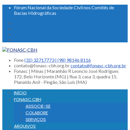
Fórum Nacional da Sociedade Civil nos Comitês de
Bacias Hidrográficas
Fone
(31) 32717773 | (98) 98146 8116
contato@fonasc-cbh.org.br
contato@fonasc-cbh.org.br
Fonasc | Minas | Maranhão
R Leoncio José Rodrigues
172, Belo Horizonte (MG) | Rua 3, casa 3, quadra 15,
Planaldo Anil - Pingão, São Luís (MA)
INÍCIO
FONASC.CBH
ASSOCIE-SE
COLABORE
SERVIÇOS
ARQUIVOS