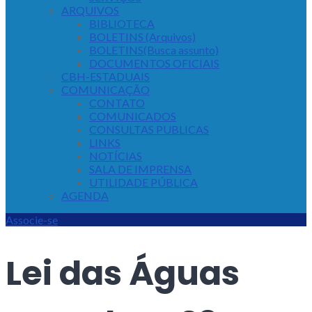
ARQUIVOS
BIBLIOTECA
BOLETINS (Arquivos)
BOLETINS(Busca assunto)
DOCUMENTOS OFICIAIS
CBH-ESTADUAIS
COMUNICAÇÃO
CONTATO
COMUNICADOS
CONSULTAS PUBLICAS
LINKS
NOTÍCIAS
SALA DE IMPRENSA
UTILIDADE PÚBLICA
AGENDA
Associe-se
Lei das Águas