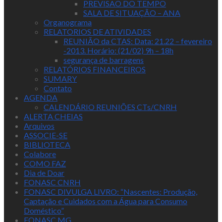
PREVISAO DO TEMPO
SALA DE SITUAÇÃO – ANA
Organograma
RELATORIOS DE ATIVIDADES
REUNIÃO da CTAS: Data: 21.22 – fevereiro
-2013. Horário: (21/02) 9h – 18h
segurança de barragens
RELATÓRIOS FINANCEIROS
SUMARY
Contato
AGENDA
CALENDÁRIO REUNIÕES CTs/CNRH
ALERTA CHEIAS
Arquivos
ASSOCIE-SE
BIBLIOTECA
Colabore
COMO FAZ
Dia de Doar
FONASC CNRH
FONASC DIVULGA LIVRO: “Nascentes: Produção,
Captação e Cuidados com a Água para Consumo
Doméstico”
FONASC MG