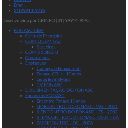
Email
31|99914-9295
Desenvolvido por CRINFO |31| 99914-9295
FONASC-CBH
Carta de Princípios
COM QUEM FAZ
Parceiros
COMO SURGIU
Contate-nos
Destaques
Conheça o Fonasc-cbh
Fonasc-CBH – 10 anos
Google Analytics
TV FONASC
DOCUMENTAÇÃO DO FONASC
Encontros FONASC
Encontro Fonasc 10 anos
I ENCONTRO DO FONASC -MG – 2001
II ENCONTRO DO FONASC – ES – 2002
III ENCONTRO DO FONASC -2004 – BA
IV ENCONTRO – DF – 2006
V ENCONTRO – PR – 2010