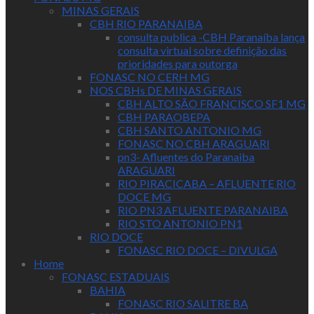
MINAS GERAIS
CBH RIO PARANAIBA
consulta publica -CBH Paranaíba lança
consulta virtual sobre definição das
prioridades para outorga
FONASC NO CERH MG
NOS CBHs DE MINAS GERAIS
CBH ALTO SÃO FRANCISCO SF1 MG
CBH PARAOBEPA
CBH SANTO ANTONIO MG
FONASC NO CBH ARAGUARI
pn3- Afluentes do Paranaiba
ARAGUARI
RIO PIRACICABA – AFLUENTE RIO
DOCE MG
RIO PN3 AFLUENTE PARANAIBA
RIO STO ANTONIO PN1
RIO DOCE
FONASC RIO DOCE – DIVULGA
Home
FONASC ESTADUAIS
BAHIA
FONASC RIO SALITRE BA