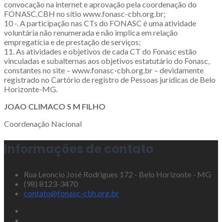
convocação na internet e aprovação pela coordenação do
FONASC.CBH no sítio www.fonasc-cbh.org.br;
10 -. A participação nas CTs do FONASC é uma atividade
voluntária não renumerada e não implica em relação
empregatícia e de prestação de serviços;
11. As atividades e objetivos de cada CT do Fonasc estão
vinculadas e subalternas aos objetivos estatutário do Fonasc,
constantes no site – www.fonasc-cbh.org.br – devidamente
registrado no Cartório de registro de Pessoas jurídicas de Belo
Horizonte-MG.
JOAO CLIMACO S M FILHO
Coordenação Nacional
Informações de contato
Rua Leoncio José Rodrigues 172 - Belo Horizonte - MG
(98) 8123-3470
contato@fonasc-cbh.org.br