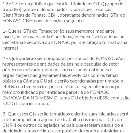
19 e 27, torna público que está instituindo os GTs ( grupo de
trabalho) também denominados Comissões Técnicas
Científicas do Fonasc. CBH, doravante denominados GTs do
FONASC.CBH considerando o seguinte:
1- Que as GTs do Fonasc terão seus membros mediante
inscrição aprovada pela Coordenação Executiva Nacional ou
Secretaria Executiva do FONASC por solicitação formal ou na
internet.
2 – Que poderão ser compostas por sócios do FONASC e/ou
representantes de entidades de ensino e pesquisa do setor
público ou privado, cidadãos interessados, entidades e
organizações não govnamentais envolvidas com os temas
objeto da Câmara OU gt e serão coordenadas por um sócio
efetivo ou benemérito, por um técnico especializado ou por
membro indicado por entidade parceira do FONASC
ENVOLVIDA NO MESMO tema OU objetivo dESSa comissão
OU GT aqui instituído.
3- Que esses Gts serão temáticos e dentre suas iniciativas será
a de acompanhar a agenda de trabalho das mesmas CTs do
CNRH ou outros colegiados no país que estejam discutido e
decidindo temas de interesse publico de modo a subsidiar os