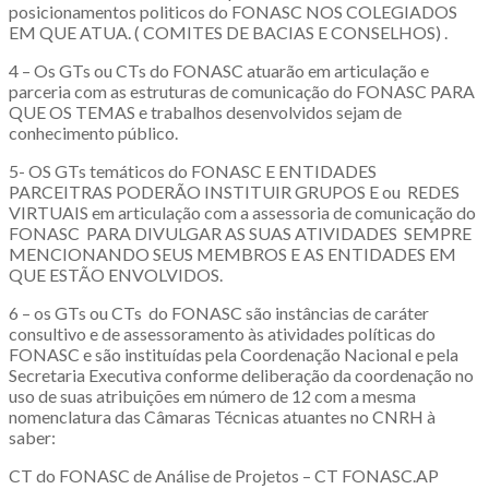
posicionamentos politicos do FONASC NOS COLEGIADOS
EM QUE ATUA. ( COMITES DE BACIAS E CONSELHOS) .
4 – Os GTs ou CTs do FONASC atuarão em articulação e
parceria com as estruturas de comunicação do FONASC PARA
QUE OS TEMAS e trabalhos desenvolvidos sejam de
conhecimento público.
5- OS GTs temáticos do FONASC E ENTIDADES
PARCEITRAS PODERÃO INSTITUIR GRUPOS E ou REDES
VIRTUAIS em articulação com a assessoria de comunicação do
FONASC PARA DIVULGAR AS SUAS ATIVIDADES SEMPRE
MENCIONANDO SEUS MEMBROS E AS ENTIDADES EM
QUE ESTÃO ENVOLVIDOS.
6 – os GTs ou CTs do FONASC são instâncias de caráter
consultivo e de assessoramento às atividades políticas do
FONASC e são instituídas pela Coordenação Nacional e pela
Secretaria Executiva conforme deliberação da coordenação no
uso de suas atribuições em número de 12 com a mesma
nomenclatura das Câmaras Técnicas atuantes no CNRH à
saber:
CT do FONASC de Análise de Projetos – CT FONASC.AP