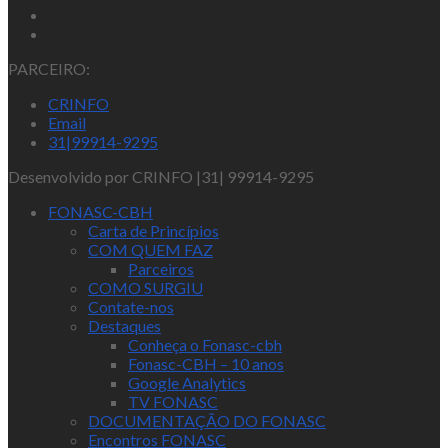
PARCEIRO:
CRINFO
Email
31|99914-9295
Desenvolvido por CRINFO |31| 99914-9295
FONASC-CBH
Carta de Princípios
COM QUEM FAZ
Parceiros
COMO SURGIU
Contate-nos
Destaques
Conheça o Fonasc-cbh
Fonasc-CBH – 10 anos
Google Analytics
TV FONASC
DOCUMENTAÇÃO DO FONASC
Encontros FONASC