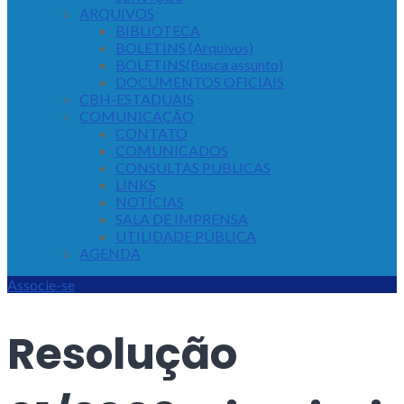
ARQUIVOS
BIBLIOTECA
BOLETINS (Arquivos)
BOLETINS(Busca assunto)
DOCUMENTOS OFICIAIS
CBH-ESTADUAIS
COMUNICAÇÃO
CONTATO
COMUNICADOS
CONSULTAS PUBLICAS
LINKS
NOTÍCIAS
SALA DE IMPRENSA
UTILIDADE PÚBLICA
AGENDA
Associe-se
Resolução