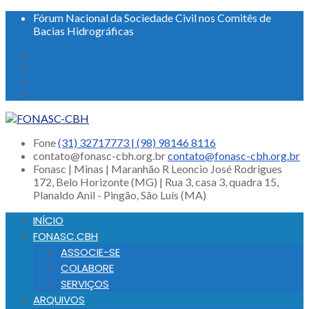
Fórum Nacional da Sociedade Civil nos Comitês de
Bacias Hidrográficas
Fone
(31) 32717773 | (98) 98146 8116
contato@fonasc-cbh.org.br
contato@fonasc-cbh.org.br
Fonasc | Minas | Maranhão
R Leoncio José Rodrigues
172, Belo Horizonte (MG) | Rua 3, casa 3, quadra 15,
Planaldo Anil - Pingão, São Luís (MA)
INÍCIO
FONASC.CBH
ASSOCIE-SE
COLABORE
SERVIÇOS
ARQUIVOS