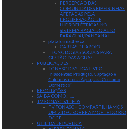
PERCEPÇÃO DAS
COMUNIDADES RIBEIRINHAS
AFETADAS PELA
PROLIFERAÇÃO DE
HIDROELÉTRICAS NO
SISTEMA BACIA DO ALTO
PARAGUAI/PANTANAL
plataformadhesca
CARTAS DE APOIO
TECNOLOGIAS SOCIAIS PARA
GESTÃO DAS AGUAS
PUBLICAÇÕES
FONASC DIVULGA LIVRO
“Nascentes: Produção, Captação e
Cuidados com a Água para Consumo
Doméstico”
RESOLUÇÕES
SAIBA COMO…….
TV FONASC VIDEOS
TV FONASC – COMPARTILHAMOS
UM VIDEO SOBRE A MORTE DO RIO
DOCE
UTILIDADE PÚBLICA
ALERTA FONASC