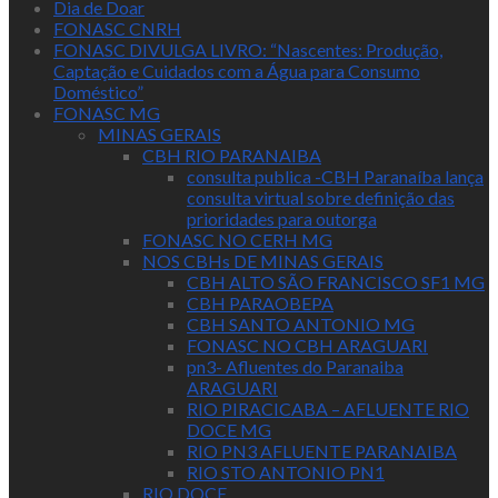
Dia de Doar
FONASC CNRH
FONASC DIVULGA LIVRO: “Nascentes: Produção,
Captação e Cuidados com a Água para Consumo
Doméstico”
FONASC MG
MINAS GERAIS
CBH RIO PARANAIBA
consulta publica -CBH Paranaíba lança
consulta virtual sobre definição das
prioridades para outorga
FONASC NO CERH MG
NOS CBHs DE MINAS GERAIS
CBH ALTO SÃO FRANCISCO SF1 MG
CBH PARAOBEPA
CBH SANTO ANTONIO MG
FONASC NO CBH ARAGUARI
pn3- Afluentes do Paranaiba
ARAGUARI
RIO PIRACICABA – AFLUENTE RIO
DOCE MG
RIO PN3 AFLUENTE PARANAIBA
RIO STO ANTONIO PN1
RIO DOCE