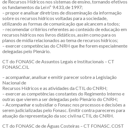
de Recursos Hídricos nos sistemas de ensino, tornando efetivos
os fundamentos da Lei nº 9.433, de 1997;
– propor e analisar diretrizes de disseminação da informação
sobre os recursos hídricos voltadas para a sociedade,
utilizando as formas de comunicação que alcancem a todos;
– recomendar critérios referentes ao conteúdo de educação em
recursos hídricos nos livros didáticos, assim como para os
planos de mídia relacionados ao tema de recursos hídricos;
– exercer competências do CNRH que lhe forem especialmente
delegadas pelo Plenário.
CT do FONASC de Assuntos Legais e Institucionais – CT
FONASC.CIL
– acompanhar, analisar e emitir parecer sobre a Legislação
Nacional de
Recursos Hídricos e as atividades da CTIL do CNRH;
– exercer as competências constantes do Regimento Interno e
outras que vierem a ser delegadas pelo Plenário do CNRH;
– Acompanhar e subsidiar o Fonasc nos processos e decisões a
serem judicializadas pelo Fonasc. Emitir contra pareceres para
atuação da representação da soc civil na CTIL do CNRH.
CT do FONASC de de Águas Costeiras – CT FONASC. COST