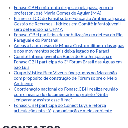
Fonasc.CBH emite nota de pesar pela passagem do
professor José Maria Gomes de Aguiar (MA)
Primeiro TCC do Brasil sobre Educação Ambiental para a
Gestão de Recursos Hídricos em Comitê Infantojuvenil
será defendido na UFMA
Fonasc-CBH participa de mobilização em defesa do Rio
Paraguai e do Pantanal
Adeus a Laura Jesus de Moura Costa: militante das águas
e dos movimentos sociais deixa legado no Paraná
Comitê Infantojuvenil da Bacia do Rio Jeniparana e
Fonasc.CBH participa do 3º Fórum Brasil das Águas em
São Luís
Grupo Mística Bem Viver reúne grupos no Maranhão
com propósito de construção de Fórum sobre o Meio
Ambiente
Coordenação nacional do Fonasc.CBH realiza reunião
com cineasta do documentário no projeto “Grita
Jeniparana: assista esse filme”
Fonasc.CBH participa do Conect Luys e reforça
articulação entre fé, comunicação e meio ambiente