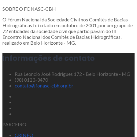
SOBRE O FONASC-CBH
O Fórum Nacional da Sociedade Civil nos Comitês de Bacias
Hidrográficas foi criado em outubro de 2001, por um grupo de
72 entidades da sociedade civil que participavam do III
Encontro Nacional dos Comitês de Bacias Hidrográficas,
realizado em Belo Horizonte - MG.
Informações de contato
Rua Leoncio José Rodrigues 172 - Belo Horizonte - MG
(98) 8123-3470
contato@fonasc-cbh.org.br
PARCEIRO:
CRINFO