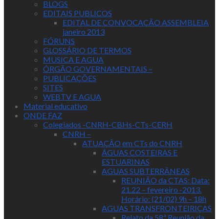
BLOGS
EDITAIS PUBLICOS
EDITAL DE CONVOCAÇÃO ASSEMBLEIA
janeiro 2013
FÓRUNS
GLOSSÁRIO DE TERMOS
MUSICA E AGUA
ÓRGÃO GOVERNAMENTAIS –
PUBLICAÇÕES
SITES
WEBTV E AGUA
Material educativo
ONDE FAZ
Colegiados -CNRH-CBHs-CTs-CERH
CNRH –
ATUAÇÃO em CTs do CNRH
ÁGUAS COSTEIRAS E
ESTUARINAS
AGUAS SUBTERRÂNEAS
REUNIÃO da CTAS: Data:
21.22 – fevereiro -2013.
Horário: (21/02) 9h – 18h
AGUAS TRANSFRONTEIRIÇAS
Relato da 58ª Reunião da