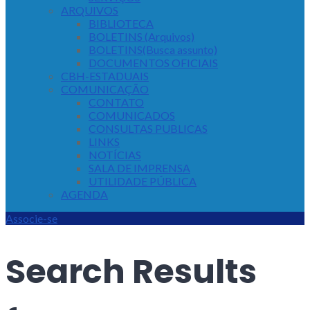
ARQUIVOS
BIBLIOTECA
BOLETINS (Arquivos)
BOLETINS(Busca assunto)
DOCUMENTOS OFICIAIS
CBH-ESTADUAIS
COMUNICAÇÃO
CONTATO
COMUNICADOS
CONSULTAS PUBLICAS
LINKS
NOTÍCIAS
SALA DE IMPRENSA
UTILIDADE PÚBLICA
AGENDA
Associe-se
Search Results