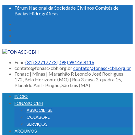
Fórum Nacional da Sociedade Civil nos Comitês de
Bacias Hidrográficas
Fone
(31) 32717773 | (98) 98146 8116
contato@fonasc-cbh.org.br
contato@fonasc-cbh.org.br
Fonasc | Minas | Maranhão
R Leoncio José Rodrigues
172, Belo Horizonte (MG) | Rua 3, casa 3, quadra 15,
Planaldo Anil - Pingão, São Luís (MA)
INÍCIO
FONASC.CBH
ASSOCIE-SE
COLABORE
SERVIÇOS
ARQUIVOS