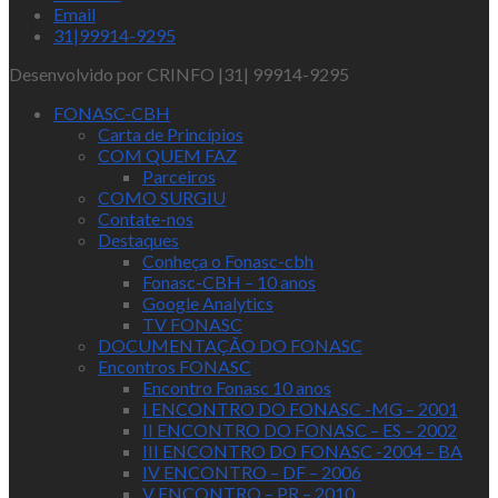
Email
31|99914-9295
Desenvolvido por CRINFO |31| 99914-9295
FONASC-CBH
Carta de Princípios
COM QUEM FAZ
Parceiros
COMO SURGIU
Contate-nos
Destaques
Conheça o Fonasc-cbh
Fonasc-CBH – 10 anos
Google Analytics
TV FONASC
DOCUMENTAÇÃO DO FONASC
Encontros FONASC
Encontro Fonasc 10 anos
I ENCONTRO DO FONASC -MG – 2001
II ENCONTRO DO FONASC – ES – 2002
III ENCONTRO DO FONASC -2004 – BA
IV ENCONTRO – DF – 2006
V ENCONTRO – PR – 2010