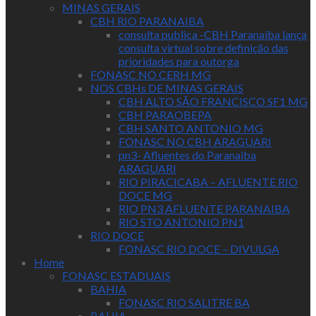
MINAS GERAIS
CBH RIO PARANAIBA
consulta publica -CBH Paranaíba lança
consulta virtual sobre definição das
prioridades para outorga
FONASC NO CERH MG
NOS CBHs DE MINAS GERAIS
CBH ALTO SÃO FRANCISCO SF1 MG
CBH PARAOBEPA
CBH SANTO ANTONIO MG
FONASC NO CBH ARAGUARI
pn3- Afluentes do Paranaiba
ARAGUARI
RIO PIRACICABA – AFLUENTE RIO
DOCE MG
RIO PN3 AFLUENTE PARANAIBA
RIO STO ANTONIO PN1
RIO DOCE
FONASC RIO DOCE – DIVULGA
Home
FONASC ESTADUAIS
BAHIA
FONASC RIO SALITRE BA
BAHIA