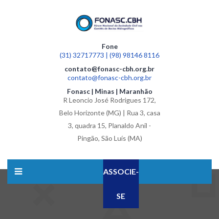
Fone
(31) 32717773 | (98) 98146 8116
contato@fonasc-cbh.org.br
contato@fonasc-cbh.org.br
Fonasc | Minas | Maranhão
R Leoncio José Rodrigues 172,
Belo Horizonte (MG) | Rua 3, casa
3, quadra 15, Planaldo Anil -
Pingão, São Luís (MA)
ASSOCIE-
SE