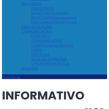
ARQUIVOS
BIBLIOTECA
BOLETINS (Arquivos)
BOLETINS(Busca assunto)
DOCUMENTOS OFICIAIS
CBH-ESTADUAIS
COMUNICAÇÃO
CONTATO
COMUNICADOS
CONSULTAS PUBLICAS
LINKS
NOTÍCIAS
SALA DE IMPRENSA
UTILIDADE PÚBLICA
AGENDA
Associe-se
INFORMATIVO