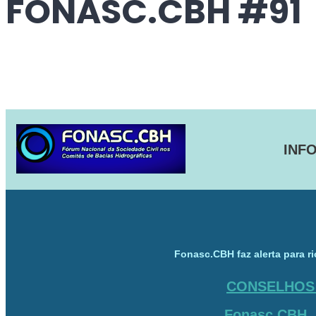
FONASC.CBH #91
INF
Fonasc.CBH faz alerta para ri
CONSELHOS
Fonasc.CBH 