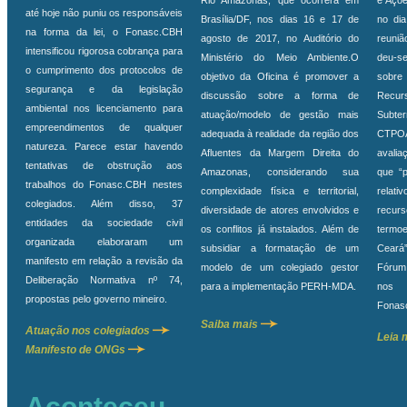
Rio Amazonas, que ocorrerá em
e Açõ
até hoje não puniu os responsáveis
Brasília/DF, nos dias 16 e 17 de
no dia
na forma da lei, o Fonasc.CBH
agosto de 2017, no Auditório do
reuni
intensificou rigorosa cobrança para
Ministério do Meio Ambiente.O
deu-se
o cumprimento dos protocolos de
objetivo da Oficina é promover a
sobr
segurança e da legislação
discussão sobre a forma de
Recurs
ambiental nos licenciamento para
atuação/modelo de gestão mais
Subte
empreendimentos de qualquer
adequada à realidade da região dos
CTPOA
natureza. Parece estar havendo
Afluentes da Margem Direita do
avali
tentativas de obstrução aos
Amazonas, considerando sua
que “
trabalhos do Fonasc.CBH nestes
complexidade física e territorial,
relat
colegiados. Além disso, 37
diversidade de atores envolvidos e
recur
entidades da sociedade civil
os conflitos já instalados. Além de
termo
organizada elaboraram um
subsidiar a formatação de um
Ceará”
manifesto em relação a revisão da
modelo de um colegiado gestor
Fórum 
Deliberação Normativa nº 74,
para a implementação PERH-MDA.
nos 
propostas pelo governo mineiro.
Fonas
Saiba mais
Atuação nos colegiados
Leia 
Manifesto de ONGs
Aconteceu…