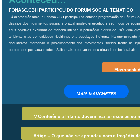
FONASC.CBH PARTICIPOU DO FÓRUM SOCIAL TEMÁTICO
Há exatos três anos, o Fonasc.CBH participou da extensa programação do Fórum Soci
desafios dos movimentos sociais e o atual modelo energético e seu modo de acumul
seus objetivos exploram de maneira intensa o patrimônio hídrico do País com gr
ambiente e as comunidades ribeirinhas e a população indígena. Na oportunidade 
documentos marcando o posicionamento dos movimentos sociais frente as injus
perpetrados pelo atual modelo. Saiba mais o que aconteceu clicando no botão abaixo.
Flashback 
MAIS MANCHETES
V Conferência Infanto Juvenil vai ter escolas com
Artigo – O que não se aprendeu com a tragédia d