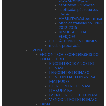
COORDENAÇÃO
habilitadas – 1 relação
habilitadas pós recursos
16/04
HABILITADOS pos liminar
plano de trabalho no CNRH
2012-2015
RESULTADO DAS
ELEIÇÕES
ELEIÇÃO CNRH INFORMES
modelo procuração
EVENTOS
ENCONTROS E CONGRESSOS DO
FONASC CBH
ENCONTRO 10 ANOS DO
FONASC
I ENCONTRO FONASC
II ENCONTRO FONASC SAO
MATEUS ES
III ENCONTRO FONASC
ITABUNA BA
IV ENCONTRO DO FONASC
V ENCONTRO DO FONASC
FAMA