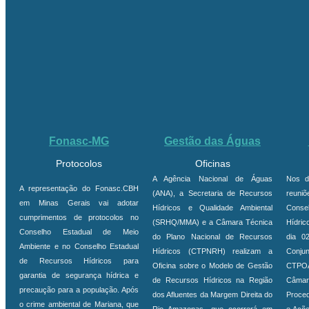
Fonasc-MG
Gestão das Águas
Protocolos
Oficinas
A Agência Nacional de Águas
Nos d
A representação do Fonasc.CBH
(ANA), a Secretaria de Recursos
reuni
em Minas Gerais vai adotar
Hídricos e Qualidade Ambiental
Conse
cumprimentos de protocolos no
(SRHQ/MMA) e a Câmara Técnica
Hídric
Conselho Estadual de Meio
do Plano Nacional de Recursos
dia 0
Ambiente e no Conselho Estadual
Hídricos (CTPNRH) realizam a
Conj
de Recursos Hídricos para
Oficina sobre o Modelo de Gestão
CTPOA
garantia de segurança hídrica e
de Recursos Hídricos na Região
Câmar
precaução para a população. Após
dos Afluentes da Margem Direita do
Proce
o crime ambiental de Mariana, que