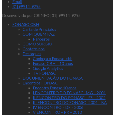
Email
31|99914-9295
Desenvolvido por CRINFO |31| 99914-9295
FONASC-CBH
Carta de Princípios
COM QUEM FAZ
Parceiros
COMO SURGIU
Contate-nos
Destaques
Conheça o Fonasc-cbh
Fonasc-CBH – 10 anos
Google Analytics
TV FONASC
DOCUMENTAÇÃO DO FONASC
Encontros FONASC
Encontro Fonasc 10 anos
I ENCONTRO DO FONASC -MG – 2001
II ENCONTRO DO FONASC – ES – 2002
III ENCONTRO DO FONASC -2004 – BA
IV ENCONTRO – DF – 2006
V ENCONTRO – PR – 2010