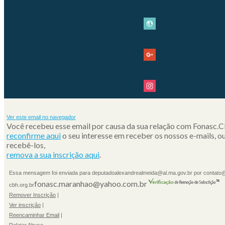
Ver este email no navegador
Você recebeu esse email por causa da sua relação com Fonasc.C
reconfirme aqui
o seu interesse em receber os nossos e-mails, ou
recebê-los,
remova a sua inscrição aqui
.
Essa mensagem foi enviada para deputadoalexandrealmeida@al.ma.gov.br por contato
fonasc.maranhao@yahoo.com.br
cbh.org.br
Remover Inscrição
|
Ver inscrição
|
Reencaminhar Email
|