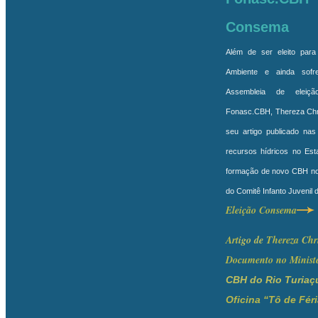
Consema
Além de ser eleito par
Ambiente e ainda sofr
Assembleia de eleiçã
Fonasc.CBH, Thereza Chris
seu artigo publicado nas
recursos hídricos no Est
formação de novo CBH no 
do Comitê Infanto Juvenil 
Eleição Consema
Art
igo de
Thereza
C
hr
Documento no Ministe
CBH do Rio Turia
Oficina “Tô de Fér