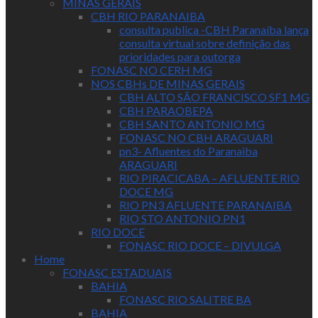
MINAS GERAIS
CBH RIO PARANAIBA
consulta publica -CBH Paranaíba lança
consulta virtual sobre definição das
prioridades para outorga
FONASC NO CERH MG
NOS CBHs DE MINAS GERAIS
CBH ALTO SÃO FRANCISCO SF1 MG
CBH PARAOBEPA
CBH SANTO ANTONIO MG
FONASC NO CBH ARAGUARI
pn3- Afluentes do Paranaiba
ARAGUARI
RIO PIRACICABA – AFLUENTE RIO
DOCE MG
RIO PN3 AFLUENTE PARANAIBA
RIO STO ANTONIO PN1
RIO DOCE
FONASC RIO DOCE – DIVULGA
Home
FONASC ESTADUAIS
BAHIA
FONASC RIO SALITRE BA
BAHIA