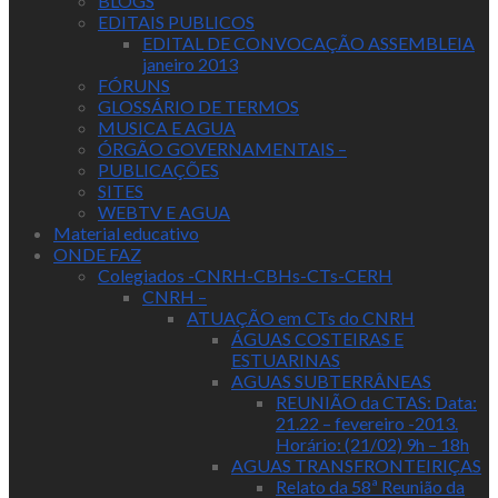
BLOGS
EDITAIS PUBLICOS
EDITAL DE CONVOCAÇÃO ASSEMBLEIA
janeiro 2013
FÓRUNS
GLOSSÁRIO DE TERMOS
MUSICA E AGUA
ÓRGÃO GOVERNAMENTAIS –
PUBLICAÇÕES
SITES
WEBTV E AGUA
Material educativo
ONDE FAZ
Colegiados -CNRH-CBHs-CTs-CERH
CNRH –
ATUAÇÃO em CTs do CNRH
ÁGUAS COSTEIRAS E
ESTUARINAS
AGUAS SUBTERRÂNEAS
REUNIÃO da CTAS: Data:
21.22 – fevereiro -2013.
Horário: (21/02) 9h – 18h
AGUAS TRANSFRONTEIRIÇAS
Relato da 58ª Reunião da