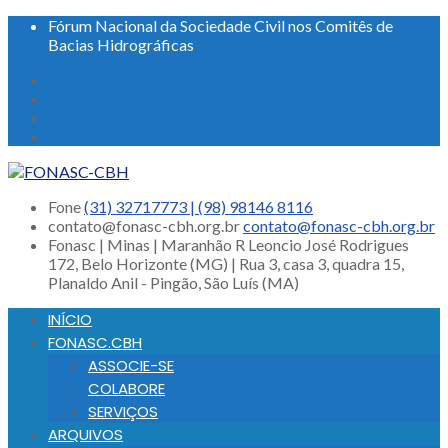
Fórum Nacional da Sociedade Civil nos Comitês de
Bacias Hidrográficas
Fone
(31) 32717773 | (98) 98146 8116
contato@fonasc-cbh.org.br
contato@fonasc-cbh.org.br
Fonasc | Minas | Maranhão
R Leoncio José Rodrigues
172, Belo Horizonte (MG) | Rua 3, casa 3, quadra 15,
Planaldo Anil - Pingão, São Luís (MA)
INÍCIO
FONASC.CBH
ASSOCIE-SE
COLABORE
SERVIÇOS
ARQUIVOS