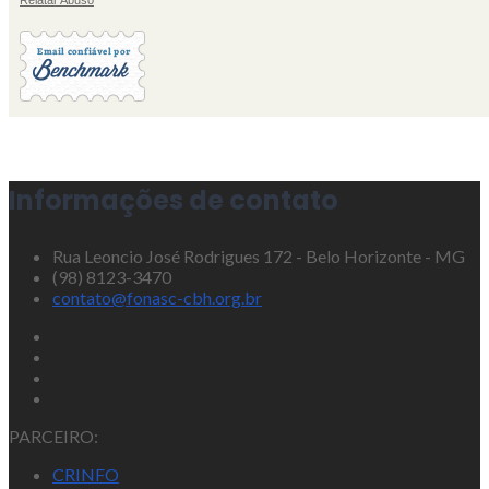
Relatar Abuso
Informações de contato
Rua Leoncio José Rodrigues 172 - Belo Horizonte - MG
(98) 8123-3470
contato@fonasc-cbh.org.br
PARCEIRO:
CRINFO