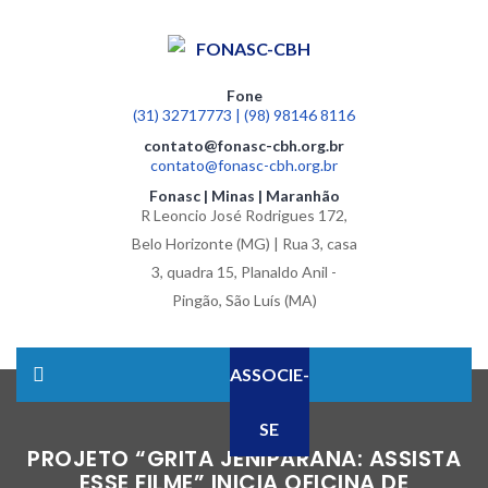
Fone
(31) 32717773 | (98) 98146 8116
contato@fonasc-cbh.org.br
contato@fonasc-cbh.org.br
Fonasc | Minas | Maranhão
R Leoncio José Rodrigues 172,
Belo Horizonte (MG) | Rua 3, casa
3, quadra 15, Planaldo Anil -
Pingão, São Luís (MA)
ASSOCIE-
SE
PROJETO “GRITA JENIPARANA: ASSISTA
ESSE FILME” INICIA OFICINA DE