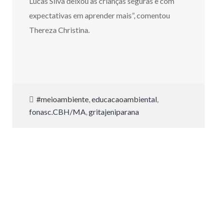
Lucas Silva deixou as crianças seguras e com
expectativas em aprender mais”, comentou
Thereza Christina.
#meioambiente
,
educacaoambiental
,
fonasc.CBH/MA
,
gritajeniparana