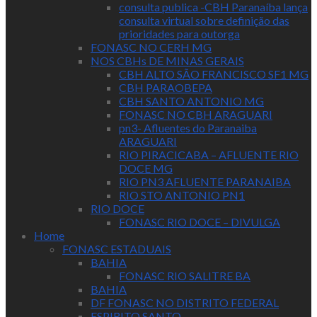
consulta publica -CBH Paranaíba lança
consulta virtual sobre definição das
prioridades para outorga
FONASC NO CERH MG
NOS CBHs DE MINAS GERAIS
CBH ALTO SÃO FRANCISCO SF1 MG
CBH PARAOBEPA
CBH SANTO ANTONIO MG
FONASC NO CBH ARAGUARI
pn3- Afluentes do Paranaiba
ARAGUARI
RIO PIRACICABA – AFLUENTE RIO
DOCE MG
RIO PN3 AFLUENTE PARANAIBA
RIO STO ANTONIO PN1
RIO DOCE
FONASC RIO DOCE – DIVULGA
Home
FONASC ESTADUAIS
BAHIA
FONASC RIO SALITRE BA
BAHIA
DF FONASC NO DISTRITO FEDERAL
ESPIRITO SANTO