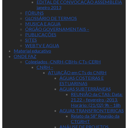
EDITAL DE CONVOCAÇÃO ASSEMBLEIA
janeiro 2013
FÓRUNS
GLOSSÁRIO DE TERMOS
MUSICA E AGUA
ÓRGÃO GOVERNAMENTAIS –
PUBLICAÇÕES
SITES
WEBTV E AGUA
Material educativo
ONDE FAZ
Colegiados -CNRH-CBHs-CTs-CERH
CNRH –
ATUAÇÃO em CTs do CNRH
ÁGUAS COSTEIRAS E
ESTUARINAS
AGUAS SUBTERRÂNEAS
REUNIÃO da CTAS: Data:
21.22 – fevereiro -2013.
Horário: (21/02) 9h – 18h
AGUAS TRANSFRONTEIRIÇAS
Relato da 58ª Reunião da
CTGRHT
ANÁLISE DE PROJETOS