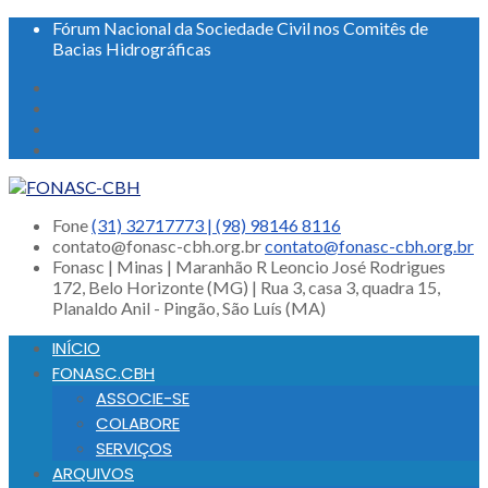
Fórum Nacional da Sociedade Civil nos Comitês de
Bacias Hidrográficas
Fone
(31) 32717773 | (98) 98146 8116
contato@fonasc-cbh.org.br
contato@fonasc-cbh.org.br
Fonasc | Minas | Maranhão
R Leoncio José Rodrigues
172, Belo Horizonte (MG) | Rua 3, casa 3, quadra 15,
Planaldo Anil - Pingão, São Luís (MA)
INÍCIO
FONASC.CBH
ASSOCIE-SE
COLABORE
SERVIÇOS
ARQUIVOS