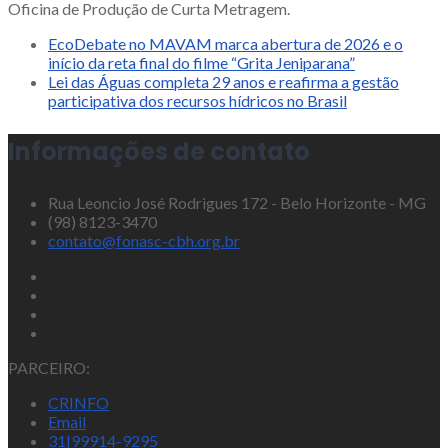
Oficina de Produção de Curta Metragem.
EcoDebate no MAVAM marca abertura de 2026 e o
início da reta final do filme “Grita Jeniparana”
Lei das Águas completa 29 anos e reafirma a gestão
participativa dos recursos hídricos no Brasil
Informações de contato
Rua Leoncio José Rodrigues 172 - Belo Horizonte - MG
(98) 8123-3470
contato@fonasc-cbh.org.br
PARCEIRO:
CRINFO
Email
31|99914-9295