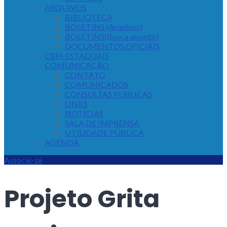
ARQUIVOS
BIBLIOTECA
BOLETINS (Arquivos)
BOLETINS(Busca assunto)
DOCUMENTOS OFICIAIS
CBH-ESTADUAIS
COMUNICAÇÃO
CONTATO
COMUNICADOS
CONSULTAS PUBLICAS
LINKS
NOTÍCIAS
SALA DE IMPRENSA
UTILIDADE PÚBLICA
AGENDA
Associe-se
Projeto Grita