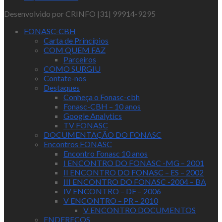
Desenvolvido por CRINFO |31| 99914-9295
FONASC-CBH
Carta de Princípios
COM QUEM FAZ
Parceiros
COMO SURGIU
Contate-nos
Destaques
Conheça o Fonasc-cbh
Fonasc-CBH – 10 anos
Google Analytics
TV FONASC
DOCUMENTAÇÃO DO FONASC
Encontros FONASC
Encontro Fonasc 10 anos
I ENCONTRO DO FONASC -MG – 2001
II ENCONTRO DO FONASC – ES – 2002
III ENCONTRO DO FONASC -2004 – BA
IV ENCONTRO – DF – 2006
V ENCONTRO – PR – 2010
V ENCONTRO DOCUMENTOS
ENDEREÇOS