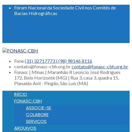
Fórum Nacional da Sociedade Civil nos Comitês de
Bacias Hidrográficas
Fone
(31) 32717773 | (98) 98146 8116
contato@fonasc-cbh.org.br
contato@fonasc-cbh.org.br
Fonasc | Minas | Maranhão
R Leoncio José Rodrigues
172, Belo Horizonte (MG) | Rua 3, casa 3, quadra 15,
Planaldo Anil - Pingão, São Luís (MA)
INÍCIO
FONASC.CBH
ASSOCIE-SE
COLABORE
SERVIÇOS
ARQUIVOS