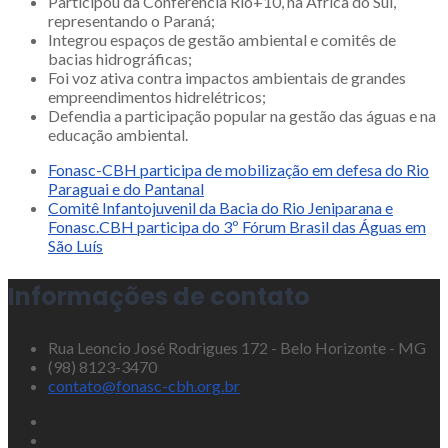
Participou da Conferência Rio+10, na África do Sul,
representando o Paraná;
Integrou espaços de gestão ambiental e comitês de
bacias hidrográficas;
Foi voz ativa contra impactos ambientais de grandes
empreendimentos hidrelétricos;
Defendia a participação popular na gestão das águas e na
educação ambiental.
Fonasc-CBH participa de mobilização em defesa do Rio
Paraguai e do Pantanal
Comitê Infantojuvenil da Bacia do Rio Jeniparana e
Fonasc.CBH participa do 3º Fórum Brasil das Águas em
São Luís
Informações de contato
Rua Leoncio José Rodrigues 172 - Belo Horizonte - MG
(98) 8123-3470
contato@fonasc-cbh.org.br