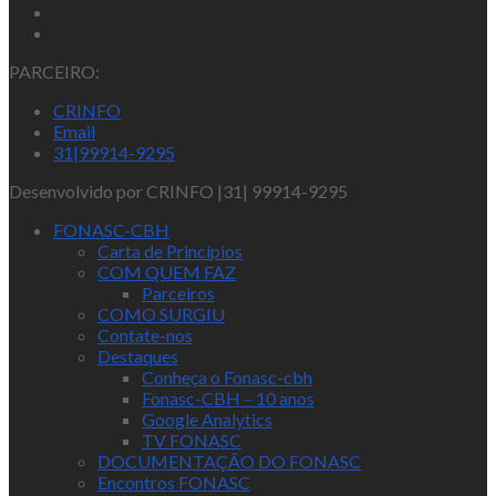
PARCEIRO:
CRINFO
Email
31|99914-9295
Desenvolvido por CRINFO |31| 99914-9295
FONASC-CBH
Carta de Princípios
COM QUEM FAZ
Parceiros
COMO SURGIU
Contate-nos
Destaques
Conheça o Fonasc-cbh
Fonasc-CBH – 10 anos
Google Analytics
TV FONASC
DOCUMENTAÇÃO DO FONASC
Encontros FONASC