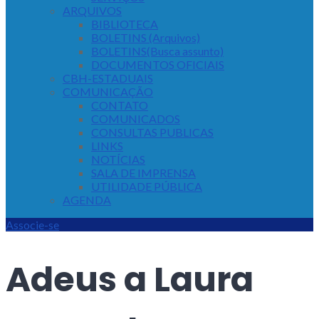
ARQUIVOS
BIBLIOTECA
BOLETINS (Arquivos)
BOLETINS(Busca assunto)
DOCUMENTOS OFICIAIS
CBH-ESTADUAIS
COMUNICAÇÃO
CONTATO
COMUNICADOS
CONSULTAS PUBLICAS
LINKS
NOTÍCIAS
SALA DE IMPRENSA
UTILIDADE PÚBLICA
AGENDA
Associe-se
Adeus a Laura