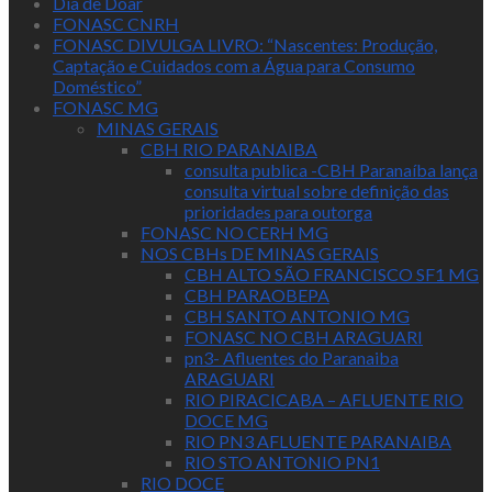
Dia de Doar
FONASC CNRH
FONASC DIVULGA LIVRO: “Nascentes: Produção,
Captação e Cuidados com a Água para Consumo
Doméstico”
FONASC MG
MINAS GERAIS
CBH RIO PARANAIBA
consulta publica -CBH Paranaíba lança
consulta virtual sobre definição das
prioridades para outorga
FONASC NO CERH MG
NOS CBHs DE MINAS GERAIS
CBH ALTO SÃO FRANCISCO SF1 MG
CBH PARAOBEPA
CBH SANTO ANTONIO MG
FONASC NO CBH ARAGUARI
pn3- Afluentes do Paranaiba
ARAGUARI
RIO PIRACICABA – AFLUENTE RIO
DOCE MG
RIO PN3 AFLUENTE PARANAIBA
RIO STO ANTONIO PN1
RIO DOCE