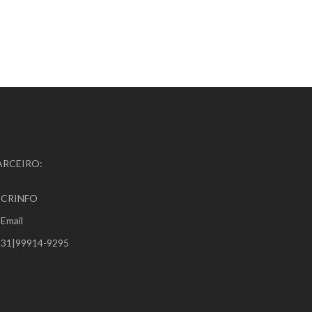
ARCEIRO:
CRINFO
Email
31|99914-9295