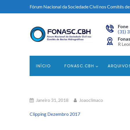
Fórum Nacional da Sociedade Civil nos Comitês de
Fone
(31) 
Fonas
R Leon
INÍCIO
FONASC.CBH
ARQUIVO
Janeiro 31, 2018
Joaoclimaco
Clipping Dezembro 2017