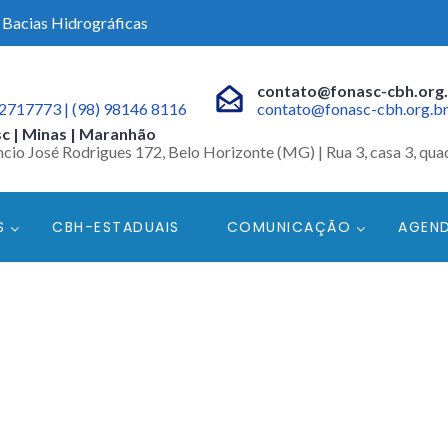
 Bacias Hidrográficas
contato@fonasc-cbh.org
32717773 | (98) 98146 8116
contato@fonasc-cbh.org.b
c | Minas | Maranhão
cio José Rodrigues 172, Belo Horizonte (MG) | Rua 3, casa 3, quad
S
CBH-ESTADUAIS
COMUNICAÇÃO
AGEN