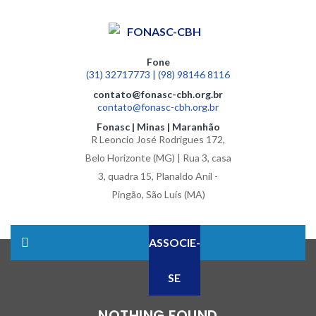
Fone
(31) 32717773 | (98) 98146 8116
contato@fonasc-cbh.org.br
contato@fonasc-cbh.org.br
Fonasc | Minas | Maranhão
R Leoncio José Rodrigues 172,
Belo Horizonte (MG) | Rua 3, casa
3, quadra 15, Planaldo Anil -
Pingão, São Luís (MA)
ASSOCIE-
SE
NOTHING FOUND